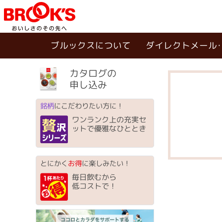
ブルックスについて
ダイレクトメール
カタログの
申し込み
銘柄
にこだわりたい方に！
ワンランク上の充実セ
ットで優雅なひととき
とにかく
お得
に楽しみたい！
毎日飲むから
低コストで！