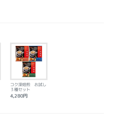
コク深焙煎 お試し
３種セット
4,280円