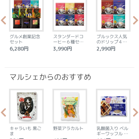
グルメ創業記念
スタンダードコ
ブルックス人気
セット
ーヒー６種セッ
のドリップ４種
ト
セット
6,280円
3,990円
2,990円
4
マルシェからのおすすめ
キャラいも 黒ご
野菜アラカルト
乳酸菌入り ベル
ま
ギーワッフル プ
レーン