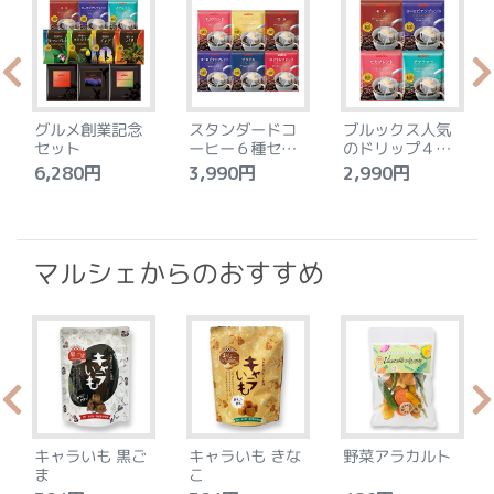
グルメ創業記念
スタンダードコ
ブルックス人気
セット
ーヒー６種セッ
のドリップ４種
ト
セット
6,280円
3,990円
2,990円
4
マルシェからのおすすめ
キャラいも 黒ご
キャラいも きな
野菜アラカルト
ま
こ