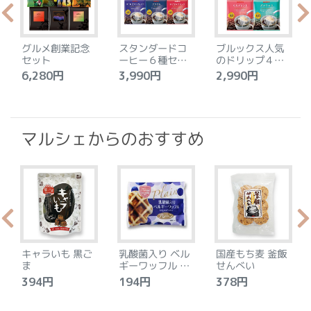
グルメ創業記念
スタンダードコ
ブルックス人気
セット
ーヒー６種セッ
のドリップ４種
ト
セット
6,280円
3,990円
2,990円
4
マルシェからのおすすめ
キャラいも 黒ご
乳酸菌入り ベル
国産もち麦 釜飯
ま
ギーワッフル プ
せんべい
レーン
394円
194円
378円