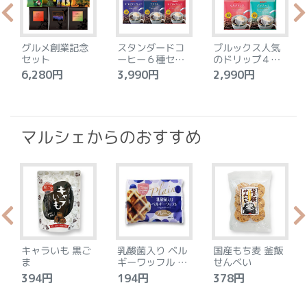
グルメ創業記念
スタンダードコ
ブルックス人気
セット
ーヒー６種セッ
のドリップ４種
ト
セット
6,280円
3,990円
2,990円
4
マルシェからのおすすめ
キャラいも 黒ご
乳酸菌入り ベル
国産もち麦 釜飯
ま
ギーワッフル プ
せんべい
レーン
394円
194円
378円