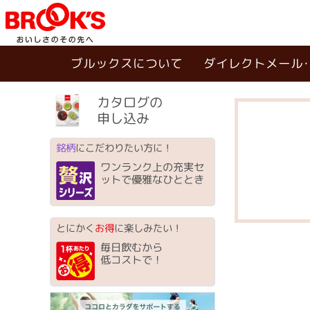
ブルックスについて
ダイレクトメール
カタログの
申し込み
銘柄
にこだわりたい方に！
ワンランク上の充実セ
ットで優雅なひととき
とにかく
お得
に楽しみたい！
毎日飲むから
低コストで！