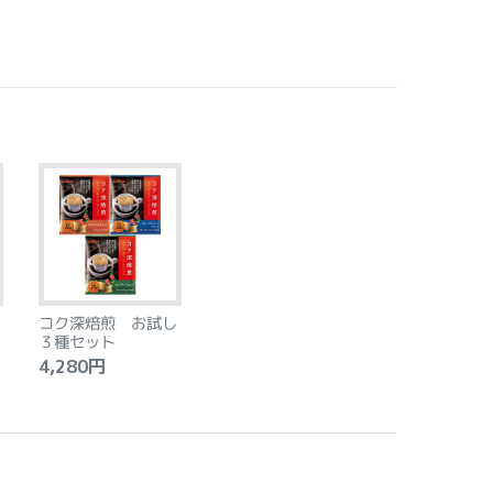
コク深焙煎 お試し
３種セット
4,280円