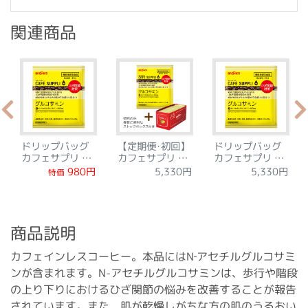
関連商品
ドリップバッグ
【定期便･初回】
ドリップバッグ
カフェサプリ グ
カフェサプリ グ
カフェサプリ グ
ルコサミン 7日
ルコサミン 30袋
ルコサミン 30袋
5,330円
5,330円
980円
特価
間トライアルセ
ット
商品説明
カフェインレスコーヒー。本品にはN‐アセチルグルコサミ
ンが含まれます。N-アセチルグルコサミンは、歩行や階段
の上り下りにおけるひざ関節の悩みを改善することが報告
されています。また、肌が乾燥しがちな方の肌のうるおい