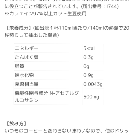
に役立つことが報告されています。(届出番号：I744)
※カフェイン97%以上カット生豆使用
【栄養成分】(抽出液１杯110ml当たり/140mlの熱湯で20
秒蒸らして抽出した場合)
エネルギー
5kcal
たんぱく質
0.3g
脂質
0g
炭水化物
0.9g
食塩相当量
0.0043g
機能性関与成分:N-アセチルグ
500mg
ルコサミン
【飲み方】
いつものコーヒーと変わらない味わいなので、他のドリッ