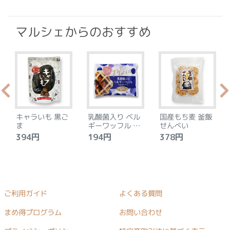
マルシェからのおすすめ
キャラいも 黒ご
乳酸菌入り ベル
国産もち麦 釜飯
ま
ギーワッフル プ
せんべい
レーン
394円
194円
378円
ご利用ガイド
よくある質問
まめ得プログラム
お問い合わせ