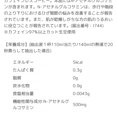
カフェインレスコーヒー。本品にはN‐アセチルグルコサミ
ンが含まれます。N-アセチルグルコサミンは、歩行や階段
の上り下りにおけるひざ関節の悩みを改善することが報告
されています。また、肌が乾燥しがちな方の肌のうるおい
に役立つことが報告されています。(届出番号：I744)
※カフェイン97%以上カット生豆使用
【栄養成分】(抽出液１杯110ml当たり/140mlの熱湯で20
秒蒸らして抽出した場合)
エネルギー
5kcal
たんぱく質
0.3g
脂質
0g
炭水化物
0.9g
食塩相当量
0.0043g
機能性関与成分:N-アセチルグ
500mg
ルコサミン