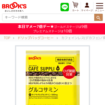
メニュー
マイページ
カート
本日マメー7倍デー★
9倍
ゴールドステージは
10倍
プレミアムステージは
TOP
ドリップバッグコーヒー
カフェインレス(デカフェ)／