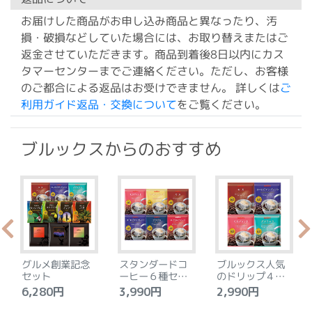
お届けした商品がお申し込み商品と異なったり、汚
損・破損などしていた場合には、お取り替えまたはご
返金させていただきます。商品到着後8日以内にカス
タマーセンターまでご連絡ください。ただし、お客様
のご都合による返品はお受けできません。 詳しくは
ご
利用ガイド返品・交換について
をご覧ください。
ブルックスからのおすすめ
グルメ創業記念
スタンダードコ
ブルックス人気
セット
ーヒー６種セッ
のドリップ４種
ト
セット
6,280円
3,990円
2,990円
4