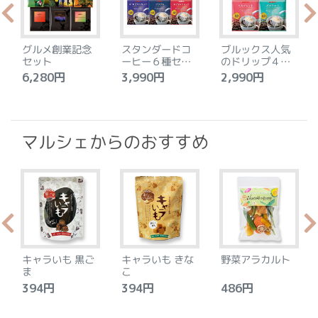
グルメ創業記念
スタンダードコ
ブルックス人気
セット
ーヒー６種セッ
のドリップ４種
ト
セット
6,280円
3,990円
2,990円
4
マルシェからのおすすめ
キャラいも 黒ご
キャラいも きな
野菜アラカルト
ま
こ
394円
394円
486円