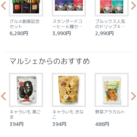
グルメ創業記念
スタンダードコ
ブルックス人気
セット
ーヒー６種セッ
のドリップ４種
ト
セット
6,280円
3,990円
2,990円
4
マルシェからのおすすめ
キャラいも 黒ご
キャラいも きな
野菜アラカルト
ま
こ
394円
394円
486円