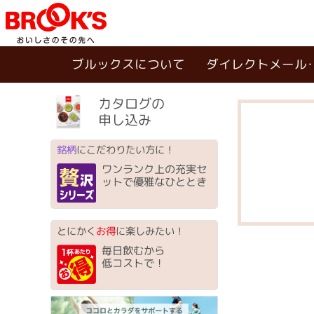
ブルックスについて
ダイレクトメール
カタログの
申し込み
銘柄
にこだわりたい方に！
ワンランク上の充実セ
ットで優雅なひととき
とにかく
お得
に楽しみたい！
毎日飲むから
低コストで！