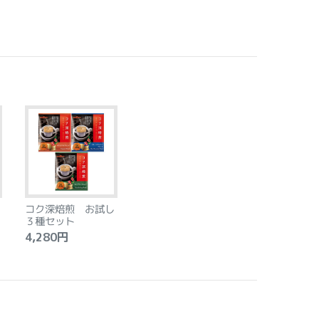
コク深焙煎 お試し
３種セット
4,280円