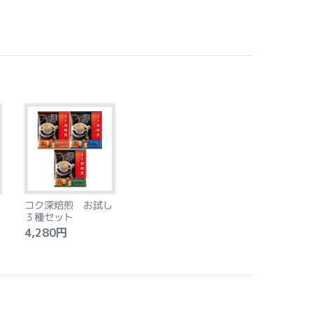
コク深焙煎 お試し
３種セット
4,280円