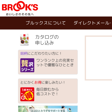
ブルックスについて
ダイレクトメール
カタログの
申し込み
銘柄
にこだわりたい方に！
ワンランク上の充実セ
ットで優雅なひととき
とにかく
お得
に楽しみたい！
毎日飲むから
低コストで！