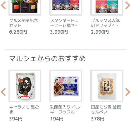
グルメ創業記念
スタンダードコ
ブルックス人気
セット
ーヒー６種セッ
のドリップ４種
ト
セット
6,280円
3,990円
2,990円
4
マルシェからのおすすめ
キャラいも 黒ご
乳酸菌入り ベル
国産もち麦 釜飯
ま
ギーワッフル プ
せんべい
レーン
394円
194円
378円