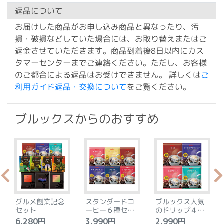
返品について
お届けした商品がお申し込み商品と異なったり、汚
損・破損などしていた場合には、お取り替えまたはご
返金させていただきます。商品到着後8日以内にカス
タマーセンターまでご連絡ください。ただし、お客様
のご都合による返品はお受けできません。 詳しくは
ご
利用ガイド返品・交換について
をご覧ください。
ブルックスからのおすすめ
グルメ創業記念
スタンダードコ
ブルックス人気
セット
ーヒー６種セッ
のドリップ４種
ト
セット
6,280円
3,990円
2,990円
4