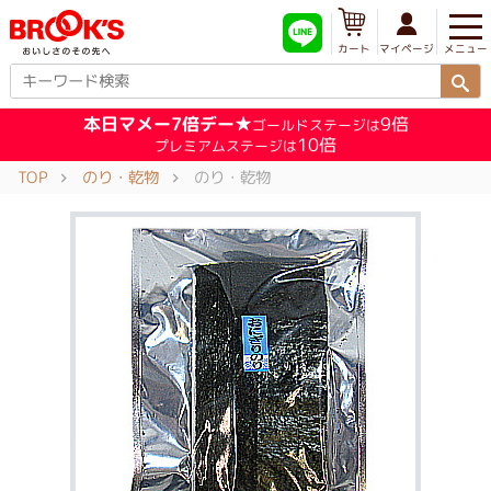
メニュー
マイページ
カート
本日マメー7倍デー★
9倍
ゴールドステージは
10倍
プレミアムステージは
TOP
のり・乾物
のり・乾物