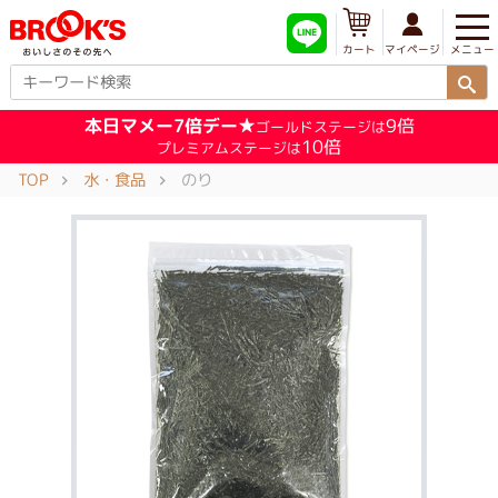
メニュー
マイページ
カート
本日マメー7倍デー★
9倍
ゴールドステージは
10倍
プレミアムステージは
TOP
水・食品
のり