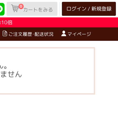
0
ログイン / 新規登録
カートをみる
10倍
は
ご注文履歴･配送状況
マイページ
ん。
ません