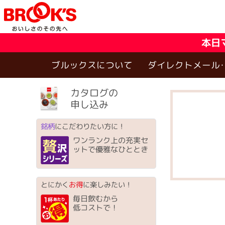
本日
ブルックスについて
ダイレクトメール
カタログの
申し込み
銘柄
にこだわりたい方に！
ワンランク上の充実セ
ットで優雅なひととき
とにかく
お得
に楽しみたい！
毎日飲むから
低コストで！