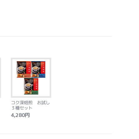
コク深焙煎 お試し
３種セット
4,280円