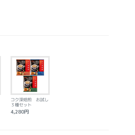
コク深焙煎 お試し
３種セット
4,280円