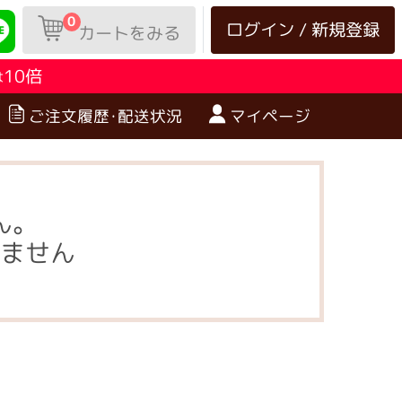
0
ログイン / 新規登録
カートをみる
10倍
は
ご注文履歴･配送状況
マイページ
ん。
ません