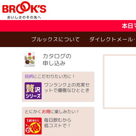
本日
ブルックスについて
ダイレクトメール
カタログの
申し込み
銘柄
にこだわりたい方に！
ワンランク上の充実セ
ットで優雅なひととき
とにかく
お得
に楽しみたい！
毎日飲むから
低コストで！