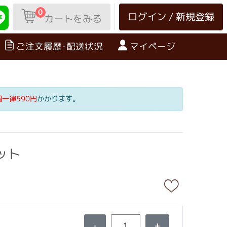
0
ログイン / 新規登録
カートをみる
ご注文履歴･配送状況
マイページ
国一律590円
かかります。
ット
-
+