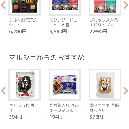
グルメ創業記念
スタンダードコ
ブルックス人気
セット
ーヒー６種セッ
のドリップ４種
ト
セット
6,280円
3,990円
2,990円
4
マルシェからのおすすめ
キャラいも 黒ご
乳酸菌入り ベル
国産もち麦 釜飯
ま
ギーワッフル プ
せんべい
レーン
394円
194円
378円