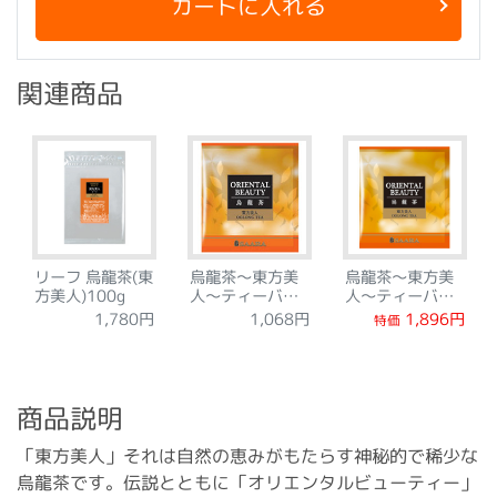
カートに入れる
関連商品
リーフ 烏龍茶(東
烏龍茶～東方美
烏龍茶～東方美
方美人)100g
人～ティーバッ
人～ティーバッ
グ12袋
グ24袋
1,896円
1,780円
1,068円
特価
商品説明
「東方美人」それは自然の恵みがもたらす神秘的で稀少な
烏龍茶です。伝説とともに「オリエンタルビューティー」