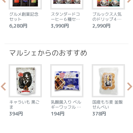
グルメ創業記念
スタンダードコ
ブルックス人気
セット
ーヒー６種セッ
のドリップ４種
ト
セット
6,280円
3,990円
2,990円
4
マルシェからのおすすめ
キャラいも 黒ご
乳酸菌入り ベル
国産もち麦 釜飯
ま
ギーワッフル プ
せんべい
レーン
394円
194円
378円