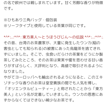
の名で欧州では親しまれています。甘く芳醇な香りが特徴
です。
※ひもあり三角バッグ・個包装
※リーフタイプと使用している茶葉が同じです。
*^*:..:*^*: 東方美人〜とうほうびじん〜の伝説 *^*:..:*^*:.
その昔、台湾のお茶農家が、大量に発生したウンカ(稲の
害虫としても知られる)の被害にあった烏龍茶を捨てきれ
ずにいました。そこで、虫食いだらけの茶葉をどうにか製
茶してみたところ、そのお茶は果実や蜜を思わせる甘い香
りがすばらしく、大評判となり、高値で取引されるように
なりました。
やがてヨーロッパへも輸出されるようになると、このエキ
ゾチックな香りのお茶は皇室貴族の間でも人気を博し、
「オリエンタルビューティー」と称されたことから「東方
美人」という名が定着していきました。ウンカの恩恵にあ
ずからなくてはできない稀少なお茶です。