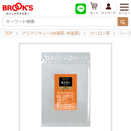
メニュー
マイページ
カート
TOP
アジアンティー(台湾茶･中国茶)
ウーロン茶
リーフ