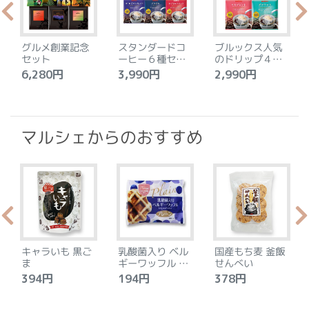
グルメ創業記念
スタンダードコ
ブルックス人気
セット
ーヒー６種セッ
のドリップ４種
ト
セット
6,280円
3,990円
2,990円
4
マルシェからのおすすめ
キャラいも 黒ご
乳酸菌入り ベル
国産もち麦 釜飯
ま
ギーワッフル プ
せんべい
レーン
394円
194円
378円