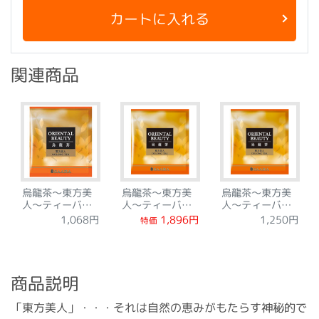
カートに入れる
関連商品
烏龍茶～東方美
烏龍茶～東方美
烏龍茶～東方美
人～ティーバッ
人～ティーバッ
人～ティーバッ
グ12袋
グ24袋
グ10袋
1,896円
1,068円
1,250円
特価
商品説明
「東方美人」・・・それは自然の恵みがもたらす神秘的で