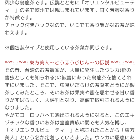
稀少な烏龍茶です。伝説とともに「オリエンタルビューテ
ィー」の名で欧州では親しまれています。甘く芳醇な香り
が特徴です。
チャック付きパックなので、いつでも香り豊かなお茶が味
わえます。
※個包装タイプと使用している茶葉が同じです。
*^*:..:*^*: 東方美人〜とうほうびじん〜の伝説 *^*:..:*^*:.
その昔、台湾のお茶農家が、大量に発生したウンカ(稲の
害虫としても知られる)の被害にあった烏龍茶を捨てきれ
ずにいました。そこで、虫食いだらけの茶葉をどうにか製
茶してみたところ、そのお茶は果実や蜜を思わせる甘い香
りがすばらしく、大評判となり、高値で取引されるように
なりました。
やがてヨーロッパへも輸出されるようになると、このエキ
ゾチックな香りのお茶は皇室貴族の間でも人気を博し、
「オリエンタルビューティー」と称されたことから「東方
美人」という名が定着していきました。ウンカの恩恵にあ