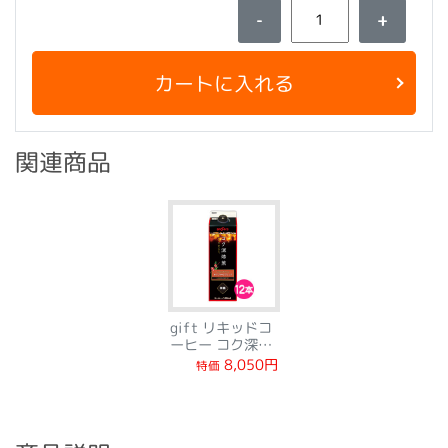
-
+
カートに入れる
関連商品
gift リキッドコ
ーヒー コク深焙
煎無糖12本
8,050円
特価