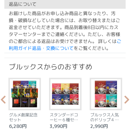
返品について
お届けした商品がお申し込み商品と異なったり、汚
損・破損などしていた場合には、お取り替えまたはご
返金させていただきます。商品到着後8日以内にカス
タマーセンターまでご連絡ください。ただし、お客様
のご都合による返品はお受けできません。 詳しくは
ご
利用ガイド返品・交換について
をご覧ください。
ブルックスからのおすすめ
グルメ創業記念
スタンダードコ
ブルックス人気
セット
ーヒー６種セッ
のドリップ４種
ト
セット
6,280円
3,990円
2,990円
4