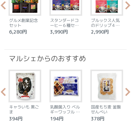
グルメ創業記念
スタンダードコ
ブルックス人気
セット
ーヒー６種セッ
のドリップ４種
ト
セット
6,280円
3,990円
2,990円
4
マルシェからのおすすめ
キャラいも 黒ご
乳酸菌入り ベル
国産もち麦 釜飯
ま
ギーワッフル プ
せんべい
レーン
394円
194円
378円