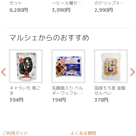
セット
ーヒー６種セッ
のドリップ４種
ト
セット
6,280円
3,990円
2,990円
4
マルシェからのおすすめ
キャラいも 黒ご
乳酸菌入り ベル
国産もち麦 釜飯
ま
ギーワッフル プ
せんべい
レーン
394円
194円
378円
ご利用ガイド
よくある質問