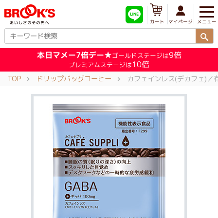
メニュー
マイページ
カート
本日マメー7倍デー★
9倍
ゴールドステージは
10倍
プレミアムステージは
TOP
ドリップバッグコーヒー
カフェインレス(デカフェ)／