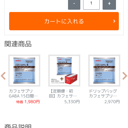
-
+
カートに入れる
関連商品
カフェサプリ
【定期便・初
ドリップバッグ
GABA 15日間セ
回】カフェサプ
カフェサプリ
ット【1セット1
リ GABA 30袋
GABA 15袋
1,980円
5,330円
2,970円
特価
回限り】
商品説明