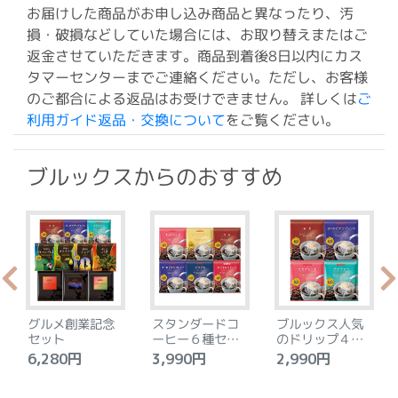
お届けした商品がお申し込み商品と異なったり、汚
損・破損などしていた場合には、お取り替えまたはご
返金させていただきます。商品到着後8日以内にカス
タマーセンターまでご連絡ください。ただし、お客様
のご都合による返品はお受けできません。 詳しくは
ご
利用ガイド返品・交換について
をご覧ください。
ブルックスからのおすすめ
グルメ創業記念
スタンダードコ
ブルックス人気
セット
ーヒー６種セッ
のドリップ４種
ト
セット
6,280円
3,990円
2,990円
4