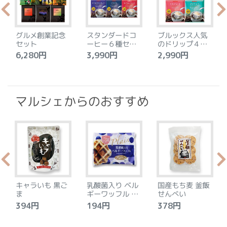
グルメ創業記念
スタンダードコ
ブルックス人気
セット
ーヒー６種セッ
のドリップ４種
ト
セット
6,280円
3,990円
2,990円
4
マルシェからのおすすめ
キャラいも 黒ご
乳酸菌入り ベル
国産もち麦 釜飯
ま
ギーワッフル プ
せんべい
レーン
394円
194円
378円