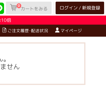
0
ログイン / 新規登録
カートをみる
10倍
は
ご注文履歴･配送状況
マイページ
ん。
ません