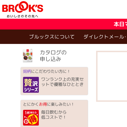
本日
ブルックスについて
ダイレクトメール
カタログの
申し込み
銘柄
にこだわりたい方に！
ワンランク上の充実セ
ットで優雅なひととき
とにかく
お得
に楽しみたい！
毎日飲むから
低コストで！