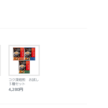
コク深焙煎 お試し
３種セット
4,280円