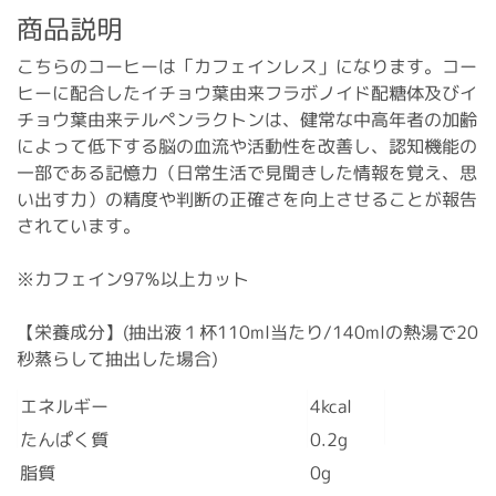
商品説明
こちらのコーヒーは「カフェインレス」になります。コー
ヒーに配合したイチョウ葉由来フラボノイド配糖体及びイ
チョウ葉由来テルペンラクトンは、健常な中高年者の加齢
によって低下する脳の血流や活動性を改善し、認知機能の
一部である記憶力（日常生活で見聞きした情報を覚え、思
い出す力）の精度や判断の正確さを向上させることが報告
されています。
※カフェイン97%以上カット
【栄養成分】(抽出液１杯110ml当たり/140mlの熱湯で20
秒蒸らして抽出した場合)
エネルギー
4kcal
たんぱく質
0.2g
脂質
0g