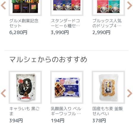
グルメ創業記念
スタンダードコ
ブルックス人気
セット
ーヒー６種セッ
のドリップ４種
ト
セット
6,280円
3,990円
2,990円
4
マルシェからのおすすめ
キャラいも 黒ご
乳酸菌入り ベル
国産もち麦 釜飯
ま
ギーワッフル プ
せんべい
レーン
394円
194円
378円