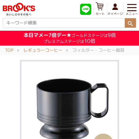
メニュー
マイページ
カート
本日マメー7倍デー★
9倍
ゴールドステージは
10倍
プレミアムステージは
TOP
レギュラーコーヒー
フィルター・コーヒー器具