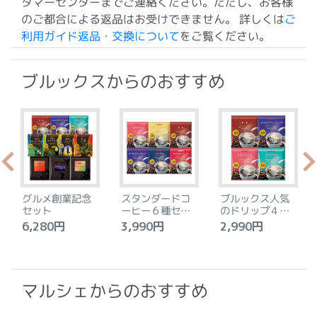
タマーセンターまでご連絡ください。ただし、お客様
のご都合による返品はお受けできません。 詳しくは
ご
利用ガイド返品・交換について
をご覧ください。
ブルックスからのおすすめ
グルメ創業記念
スタンダードコ
ブルックス人気
セット
ーヒー６種セッ
のドリップ４種
ト
セット
6,280円
3,990円
2,990円
4
マルシェからのおすすめ