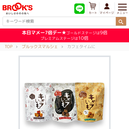
メニュー
マイページ
カート
本日マメー7倍デー★
9倍
ゴールドステージは
10倍
プレミアムステージは
TOP
ブルックスマルシェ
カフェタイムに