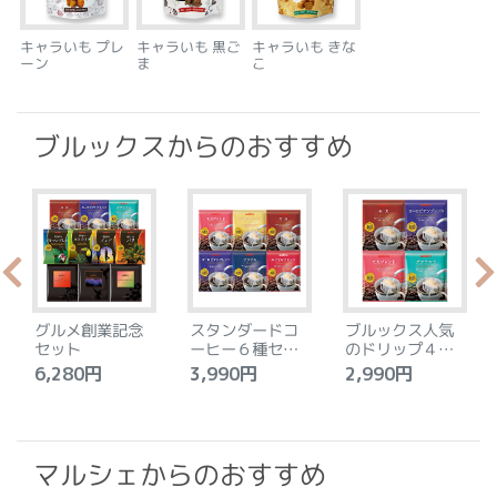
キャラいも プレ
キャラいも 黒ご
キャラいも きな
ーン
ま
こ
ブルックスからのおすすめ
グルメ創業記念
スタンダードコ
ブルックス人気
セット
ーヒー６種セッ
のドリップ４種
ト
セット
6,280円
3,990円
2,990円
4
マルシェからのおすすめ