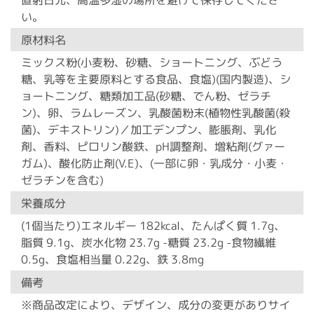
い。
原材料名
ミックス粉(小麦粉、砂糖、ショートニング、ぶどう
糖、乳等を主要原料とする食品、食塩)(国内製造)、シ
ョートニング、糖類加工品(砂糖、でん粉、ゼラチ
ン)、卵、ラムレーズン、乳酸菌粉末(植物性乳酸菌(殺
菌)、デキストリン)／加工デンプン、膨脹剤、乳化
剤、香料、ピロリン酸鉄、pH調整剤、増粘剤(グァー
ガム)、酸化防止剤(V.E)、(一部に卵・乳成分・小麦・
ゼラチンを含む)
栄養成分
(1個当たり)エネルギー 182kcal、たんぱく質 1.7g、
脂質 9.1g、炭水化物 23.7g -糖質 23.2g -食物繊維
0.5g、食塩相当量 0.22g、鉄 3.8mg
備考
※商品改定により、デザイン、成分の変更がありサイ