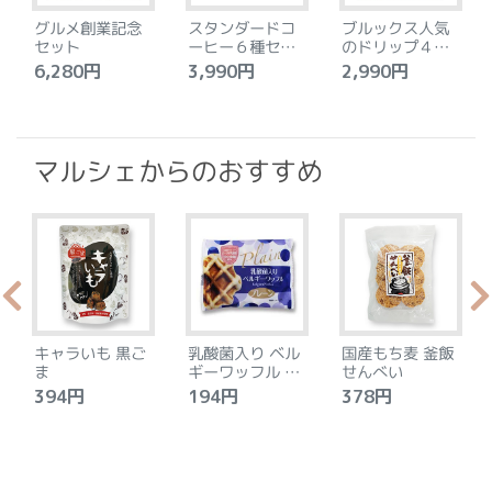
グルメ創業記念
スタンダードコ
ブルックス人気
セット
ーヒー６種セッ
のドリップ４種
ト
セット
6,280円
3,990円
2,990円
4
マルシェからのおすすめ
キャラいも 黒ご
乳酸菌入り ベル
国産もち麦 釜飯
ま
ギーワッフル プ
せんべい
レーン
394円
194円
378円