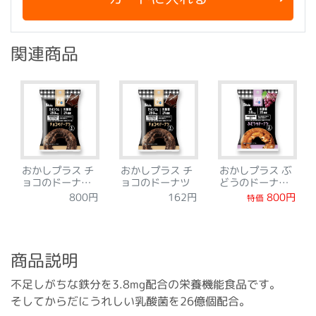
関連商品
おかしプラス チ
おかしプラス チ
おかしプラス ぶ
ョコのドーナツ
ョコのドーナツ
どうのドーナツ
5袋セット
5袋セット
800円
800円
162円
特価
商品説明
不足しがちな鉄分を3.8mg配合の栄養機能食品です。
そしてからだにうれしい乳酸菌を26億個配合。