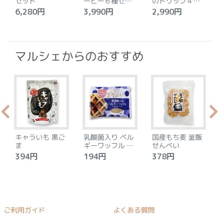
セット
ーヒー６種セッ
のドリップ４種
ト
セット
6,280円
3,990円
2,990円
4
マルシェからのおすすめ
キャラいも 黒ご
乳酸菌入り ベル
国産もち麦 釜飯
ま
ギーワッフル プ
せんべい
レーン
394円
194円
378円
ご利用ガイド
よくある質問