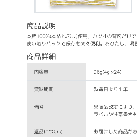
商品説明
本鰹100%(本枯れぶし)使用。カツオの背肉だけ
使い切りパックで保存も楽々便利。おひたし、湯
商品詳細
96g(4g ×24)
内容量
製造日より１年
賞味期間
※商品改定により
備考
ラベルや注意書き
お届けした商品が
返品について