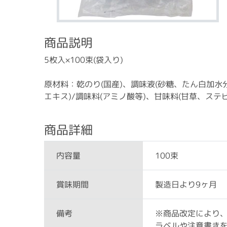
商品説明
5枚入×100束(袋入り)
原材料：乾のり(国産)、調味液(砂糖、たん白加水
エキス)/調味料(アミノ酸等)、甘味料(甘草、ステ
商品詳細
100束
内容量
製造日より9ヶ月
賞味期間
※商品改定により
備考
ラベルや注意書き