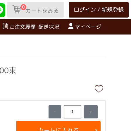
0
ログイン / 新規登録
カートをみる
ご注文履歴･配送状況
マイページ
00束
-
+
カートに入れる