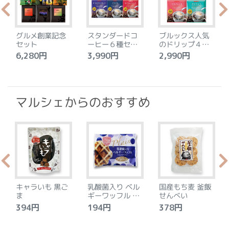
グルメ創業記念
スタンダードコ
ブルックス人気
セット
ーヒー６種セッ
のドリップ４種
ト
セット
6,280円
3,990円
2,990円
4
マルシェからのおすすめ
キャラいも 黒ご
乳酸菌入り ベル
国産もち麦 釜飯
ま
ギーワッフル プ
せんべい
レーン
394円
194円
378円