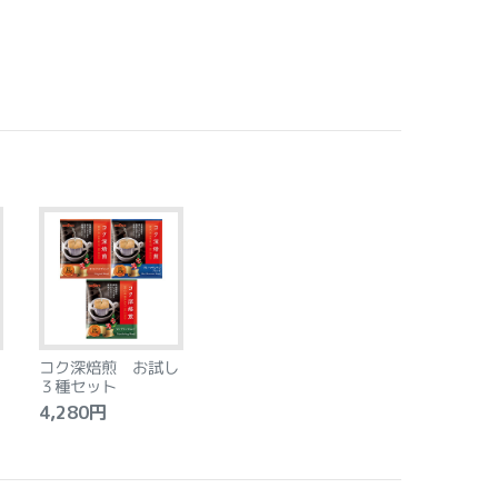
コク深焙煎 お試し
３種セット
4,280円