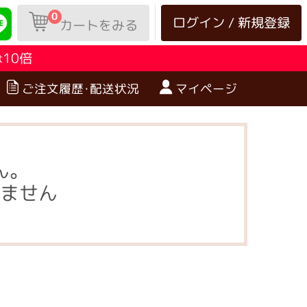
0
ログイン / 新規登録
カートをみる
10倍
は
ご注文履歴･配送状況
マイページ
ん。
ません