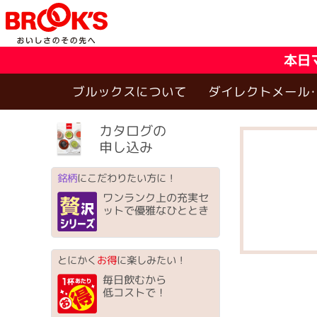
本日
ブルックスについて
ダイレクトメール
カタログの
申し込み
銘柄
にこだわりたい方に！
ワンランク上の充実セ
ットで優雅なひととき
とにかく
お得
に楽しみたい！
毎日飲むから
低コストで！