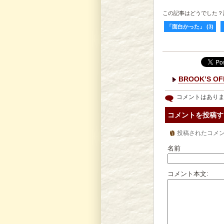
この記事はどうでした？
「面白かった」
(
3
)
BROOK’S O
コメントはあり
コメントを投稿す
投稿されたコメ
名前
コメント本文: