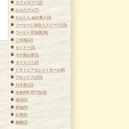
カフェサプリ(2)
かんたフェ(7)
かんたん ぬか美人(2)
コーヒーに似合うスイーツ(19)
コーヒー豆知識(38)
ご当地(12)
セミナー(1)
その他お茶(1)
ダイエット(2)
ビオトピアセレクトモール(8)
ブルックス(103)
日本茶(12)
未病(ME-BYO)(16)
温活(2)
産地(5)
紅茶(6)
銘柄(2)