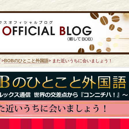
プ
>
BOBのひとこと外国語
> また近いうちに会いましょう！