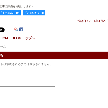
記事の評価をお願いします♪
「まあまあ」
(
0
)
「いまいち」
(
1
)
投稿日：2016年1月20
FFICIAL BLOGトップへ
ません
る
ントは承認されるまでは表示されません。