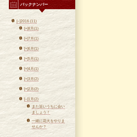
バックナンバー
[–]
2016 (11)
[+]
8月(1)
[+]
7月(1)
[+]
6月(1)
[+]
5月(1)
[+]
4月(1)
[+]
3月(2)
[+]
2月(2)
[–]
1月(2)
また近いうちに会い
ましょう！
一緒に花火をやりま
せんか？