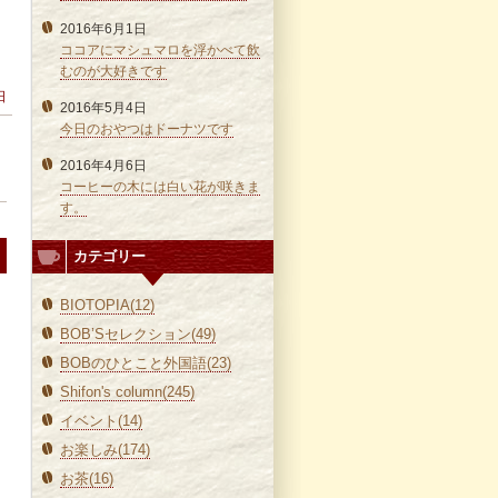
2016年6月1日
ココアにマシュマロを浮かべて飲
むのが大好きです
日
2016年5月4日
今日のおやつはドーナツです
2016年4月6日
コーヒーの木には白い花が咲きま
す。
カテゴリー
BIOTOPIA(12)
BOB’Sセレクション(49)
BOBのひとこと外国語(23)
Shifon's column(245)
イベント(14)
お楽しみ(174)
お茶(16)