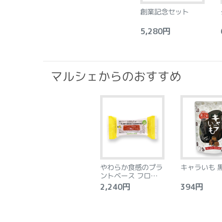
創業記念セット
5,280円
6
マルシェからのおすすめ
やわらか食感のプラ
キャラいも 
ントベース フロラン
タン アーモンド&レ
2,240円
394円
モン 8個