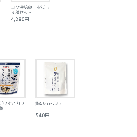
コク深焙煎 お試し
３種セット
4,280円
だいずとカリ
鰯のおさんじ
魚
540円