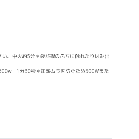
さい。中火約5分＊袋が鍋のふちに触れたりはみ出
0w：1分30秒＊加熱ムラを防ぐため500Wまた