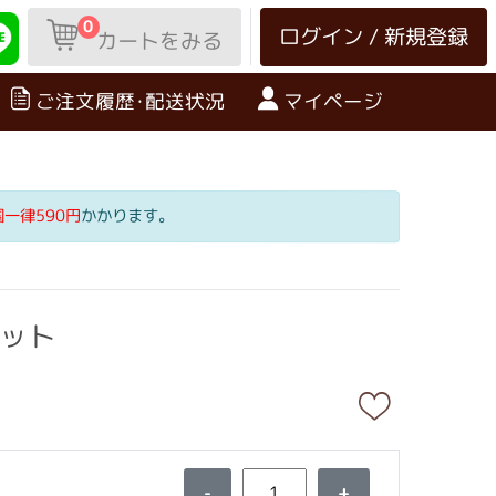
0
ログイン / 新規登録
カートをみる
ご注文履歴･配送状況
マイページ
国一律590円
かかります。
セット
-
+