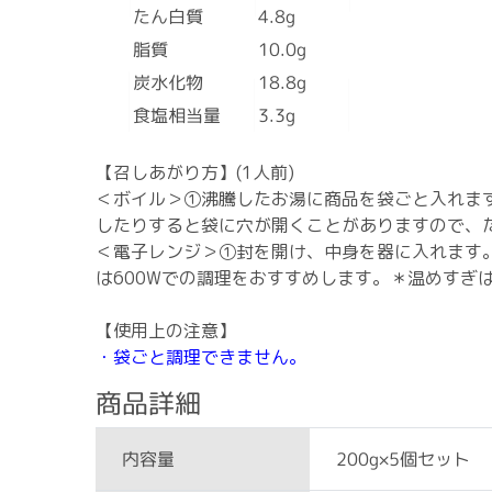
たん白質
4.8g
脂質
10.0g
炭水化物
18.8g
食塩相当量
3.3g
【召しあがり方】(1人前)
＜ボイル＞①沸騰したお湯に商品を袋ごと入れま
したりすると袋に穴が開くことがありますので、
＜電子レンジ＞①封を開け、中身を器に入れます。②
は600Wでの調理をおすすめします。＊温めすぎ
【使用上の注意】
・袋ごと調理できません。
商品詳細
200g×5個セット
内容量