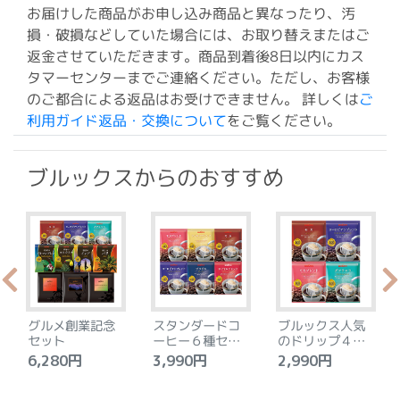
お届けした商品がお申し込み商品と異なったり、汚
損・破損などしていた場合には、お取り替えまたはご
返金させていただきます。商品到着後8日以内にカス
タマーセンターまでご連絡ください。ただし、お客様
のご都合による返品はお受けできません。 詳しくは
ご
利用ガイド返品・交換について
をご覧ください。
ブルックスからのおすすめ
グルメ創業記念
スタンダードコ
ブルックス人気
セット
ーヒー６種セッ
のドリップ４種
ト
セット
6,280円
3,990円
2,990円
4