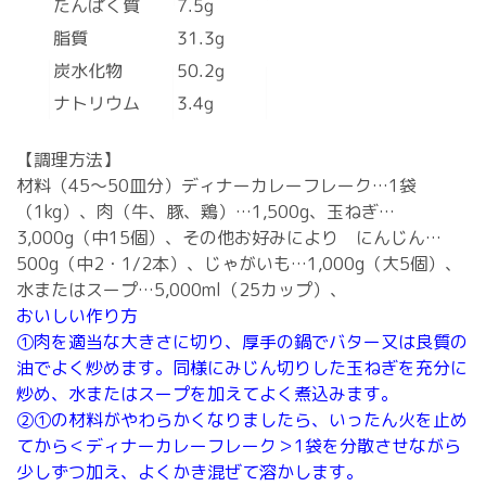
たんぱく質
7.5g
脂質
31.3g
炭水化物
50.2g
ナトリウム
3.4g
【調理方法】
材料（45～50皿分）ディナーカレーフレーク…1袋
（1kg）、肉（牛、豚、鶏）…1,500g、玉ねぎ…
3,000g（中15個）、その他お好みにより にんじん…
500g（中2・1/2本）、じゃがいも…1,000g（大5個）、
水またはスープ…5,000ml（25カップ）、
おいしい作り方
①肉を適当な大きさに切り、厚手の鍋でバター又は良質の
油でよく炒めます。同様にみじん切りした玉ねぎを充分に
炒め、水またはスープを加えてよく煮込みます。
②①の材料がやわらかくなりましたら、いったん火を止め
てから＜ディナーカレーフレーク＞1袋を分散させながら
少しずつ加え、よくかき混ぜて溶かします。