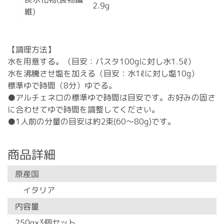
2.9g
維)
【調理方法】
水を用意する。（目安：パスタ100gに対し水1.5ℓ）
水を沸騰させ塩を加える（目安：水1ℓに対し塩10g）
標準ゆで時間（8分）ゆでる。
●アルチェネロの標準ゆで時間は目安です。お好みの固さ
に合わせてゆで時間を調整してください。
●1人前の分量の目安は約2束(60～80g)です。
商品詳細
原産国
イタリア
内容量
250g×3個セット