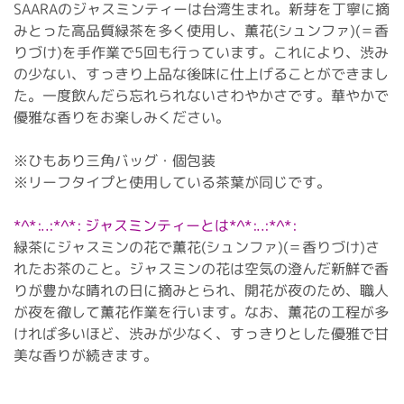
SAARAのジャスミンティーは台湾生まれ。新芽を丁寧に摘
みとった高品質緑茶を多く使用し、薫花(シュンファ)(＝香
りづけ)を手作業で5回も行っています。これにより、渋み
の少ない、すっきり上品な後味に仕上げることができまし
た。一度飲んだら忘れられないさわやかさです。華やかで
優雅な香りをお楽しみください。
※ひもあり三角バッグ・個包装
※リーフタイプと使用している茶葉が同じです。
*^*:..:*^*: ジャスミンティーとは*^*:..:*^*:
緑茶にジャスミンの花で薫花(シュンファ)(＝香りづけ)さ
れたお茶のこと。ジャスミンの花は空気の澄んだ新鮮で香
りが豊かな晴れの日に摘みとられ、開花が夜のため、職人
が夜を徹して薫花作業を行います。なお、薫花の工程が多
ければ多いほど、渋みが少なく、すっきりとした優雅で甘
美な香りが続きます。