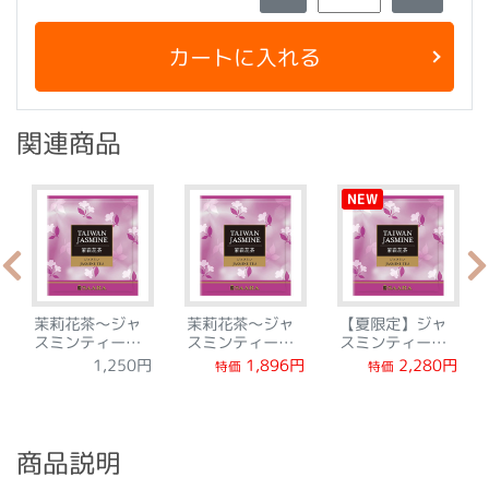
カートに入れる
関連商品
NEW
茉莉花茶～ジャ
茉莉花茶～ジャ
【夏限定】ジャ
スミンティー～
スミンティー～
スミンティーお
ティーバッグ10
ティーバッグ24
得な36袋
1,896円
2,280円
1,250円
特価
特価
袋
袋
商品説明