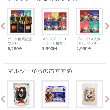
グルメ創業記念
スタンダードコ
ブルックス人気
セット
ーヒー６種セッ
のドリップ４種
ト
セット
6,280円
3,990円
2,990円
4
マルシェからのおすすめ