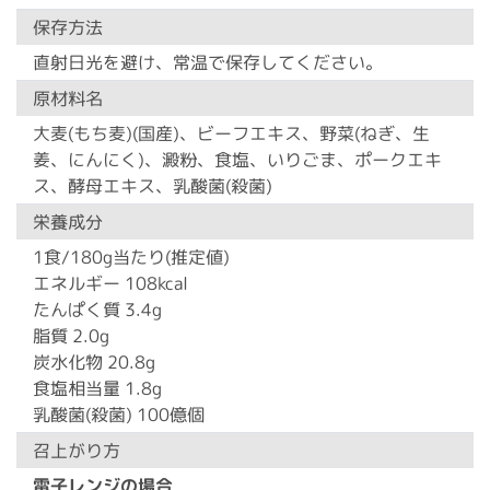
保存方法
直射日光を避け、常温で保存してください。
原材料名
大麦(もち麦)(国産)、ビーフエキス、野菜(ねぎ、生
姜、にんにく)、澱粉、食塩、いりごま、ポークエキ
ス、酵母エキス、乳酸菌(殺菌)
栄養成分
1食/180g当たり(推定値)
エネルギー 108kcal
たんぱく質 3.4g
脂質 2.0g
炭水化物 20.8g
食塩相当量 1.8g
乳酸菌(殺菌) 100億個
召上がり方
電子レンジの場合