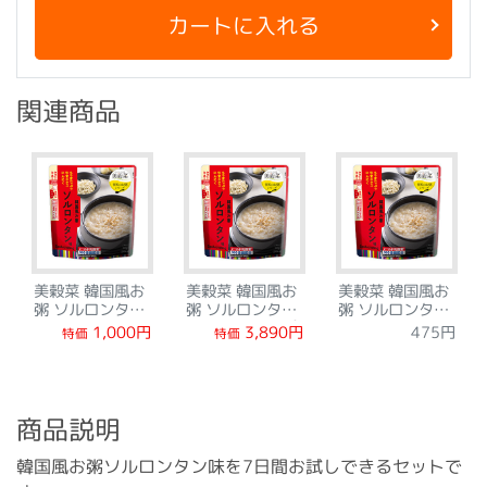
カートに入れる
関連商品
美穀菜 韓国風お
美穀菜 韓国風お
美穀菜 韓国風お
粥 ソルロンタン
粥 ソルロンタン
粥 ソルロンタン
味 トライアルセ
味 しっかりサポ
味
1,000円
3,890円
475円
特価
特価
ット
ートセット
商品説明
韓国風お粥ソルロンタン味を7日間お試しできるセットで