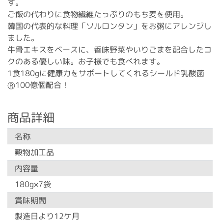
す。
ご飯の代わりに食物繊維たっぷりのもち麦を使用。
韓国の代表的な料理「ソルロンタン」をお粥にアレンジし
ました。
牛骨エキスをベースに、香味野菜やいりごまを配合したコ
クのある優しい味。お子様でも食べれます。
1食180gに健康力をサポートしてくれるシールド乳酸菌
Ⓡ100億個配合！
商品詳細
名称
穀物加工品
内容量
180g×7袋
賞味期間
製造日より12ケ月