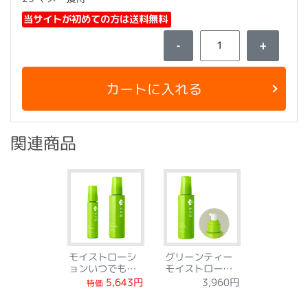
当サイトが初めての方は送料無料
-
+
カートに入れる
関連商品
モイストローシ
グリーンティー
ョンいつでもケ
モイストローシ
アセット
ョン 150ml
5,643円
3,960円
特価