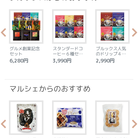
グルメ創業記念
スタンダードコ
ブルックス人気
セット
ーヒー６種セッ
のドリップ４種
ト
セット
6,280円
3,990円
2,990円
4
マルシェからのおすすめ