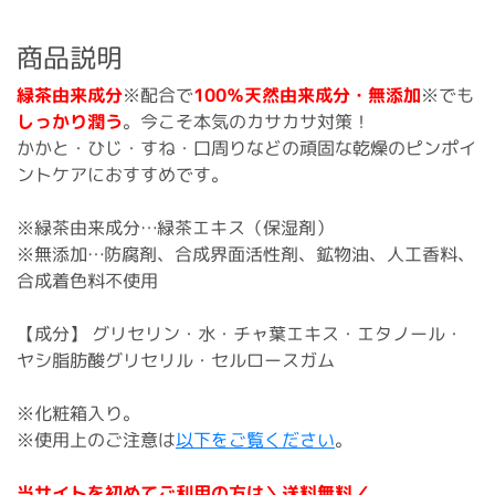
商品説明
緑茶由来成分
※配合で
100％天然由来成分・無添加
※でも
しっかり潤う
。今こそ本気のカサカサ対策！
かかと・ひじ・すね・口周りなどの頑固な乾燥のピンポイ
ントケアにおすすめです。
※緑茶由来成分…緑茶エキス（保湿剤）
※無添加…防腐剤、合成界面活性剤、鉱物油、人工香料、
合成着色料不使用
【成分】 グリセリン・水・チャ葉エキス・エタノール・
ヤシ脂肪酸グリセリル・セルロースガム
※化粧箱入り。
※使用上のご注意は
以下をご覧ください
。
当サイトを初めてご利用の方は＼送料無料／