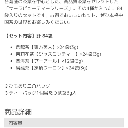
台湾産の茶葉を中心とした、高品質茶葉をセレクトした
「サーラビューティーシリーズ」。その4種が入った、84
袋入りのセットです。お得でおいしいセット、ぜひ本格中
国茶の世界をお楽しみください。
【セット内容】計 84袋
烏龍茶【東方美人】×24袋(3g)
茉莉花茶【ジャスミンティー】×24袋(3g)
普洱茶【プーアール】×12袋(3g)
烏龍茶【凍頂ウーロン】×24袋(3g)
※ひもあり三角バッグ
※ティーバッグ1個当たり茶葉3g入
商品詳細
内容量