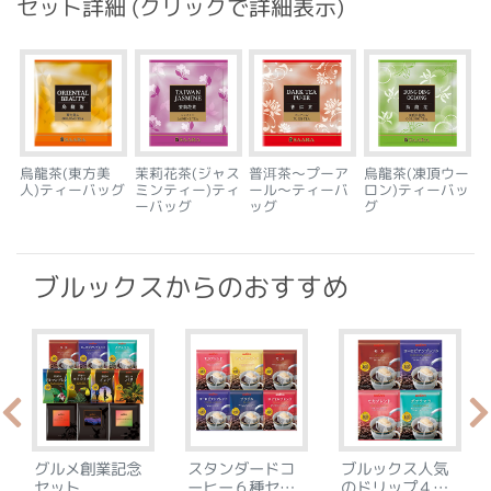
セット詳細 (クリックで詳細表示)
烏龍茶(東方美
茉莉花茶(ジャス
普洱茶～プーア
烏龍茶(凍頂ウー
人)ティーバッグ
ミンティー)ティ
ール～ティーバ
ロン)ティーバッ
ーバッグ
ッグ
グ
ブルックスからのおすすめ
グルメ創業記念
スタンダードコ
ブルックス人気
セット
ーヒー６種セッ
のドリップ４種