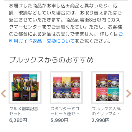
お届けした商品がお申し込み商品と異なったり、汚
損・破損などしていた場合には、お取り替えまたはご
返金させていただきます。商品到着後8日以内にカス
タマーセンターまでご連絡ください。ただし、お客様
のご都合による返品はお受けできません。 詳しくは
ご
利用ガイド返品・交換について
をご覧ください。
ブルックスからのおすすめ
グルメ創業記念
スタンダードコ
ブルックス人気
セット
ーヒー６種セッ
のドリップ４種
ト
セット
6,280円
3,990円
2,990円
4