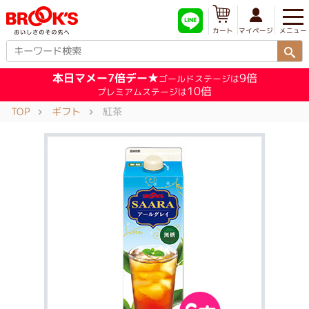
メニュー
マイページ
カート
本日マメー7倍デー★
9倍
ゴールドステージは
10倍
プレミアムステージは
TOP
ギフト
紅茶