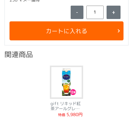
-
+
カートに入れる
関連商品
gift リキッド紅
茶アールグレイ
無糖12本
5,980円
特価