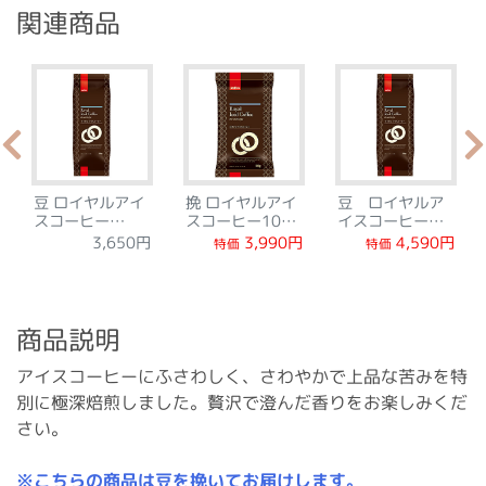
関連商品
豆 ロイヤルアイ
挽 ロイヤルアイ
豆 ロイヤルア
スコーヒー
スコーヒー100g
イスコーヒー
500g
セット
500gお買得セッ
3,990円
4,590円
3,650円
特価
特価
ト
商品説明
アイスコーヒーにふさわしく、さわやかで上品な苦みを特
別に極深焙煎しました。贅沢で澄んだ香りをお楽しみくだ
さい。
※こちらの商品は豆を挽いてお届けします。