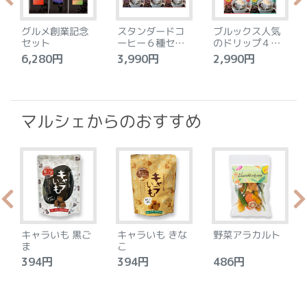
グルメ創業記念
スタンダードコ
ブルックス人気
セット
ーヒー６種セッ
のドリップ４種
ト
セット
6,280円
3,990円
2,990円
4
マルシェからのおすすめ
キャラいも 黒ご
キャラいも きな
野菜アラカルト
ま
こ
394円
394円
486円