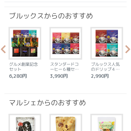
ブルックスからのおすすめ
グルメ創業記念
スタンダードコ
ブルックス人気
セット
ーヒー６種セッ
のドリップ４種
ト
セット
6,280円
3,990円
2,990円
4
マルシェからのおすすめ