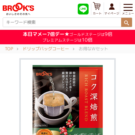
メニュー
マイページ
カート
本日マメー7倍デー★
9倍
ゴールドステージは
10倍
プレミアムステージは
TOP
ドリップバッグコーヒー
お得なＷセット