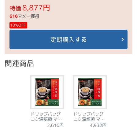
8,877円
特価
616
マメー獲得
10%OFF
定期購入する
関連商品
ドリップバッグ
ドリップバッグ
コク深焙煎 マン
コク深焙煎 マン
デリンブレンド
デリンブレンド
2,616円
4,932円
12袋
36袋