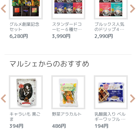
グルメ創業記念
スタンダードコ
ブルックス人気
セット
ーヒー６種セッ
のドリップ４種
ト
セット
6,280円
3,990円
2,990円
4
マルシェからのおすすめ
キャラいも 黒ご
野菜アラカルト
乳酸菌入り ベル
ま
ギーワッフル プ
レーン
394円
486円
194円