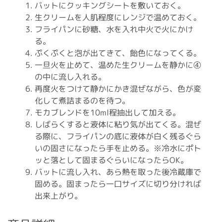
バットにクッキングシートを敷いておく。
生クリームを人肌程度にレンジで温めておく。
フライパンに砂糖、水を入れ中火で火にかけ
る。
ぷくぷくと泡が出てきて、飴色になってくる。
一旦火を止めて、温めた生クリームを静かに④
の中に流し入れる。
再度火をつけて静かにかき混ぜながら、色が変
化して煮詰まるのを待つ。
モカブレンドを10ml程抽出して加える。
しばらくすると液体に粘り気が出てくる。混ぜ
る際に、フライパンの底に液体が白く残るぐら
いの固さになったら手を止める。※冷水にポト
ッと落として固まるぐらいになったらOK。
バットに流し入れ、あら熱を取った後冷蔵庫で
固める。固まったら一口サイズに切り分ければ
出来上がり。