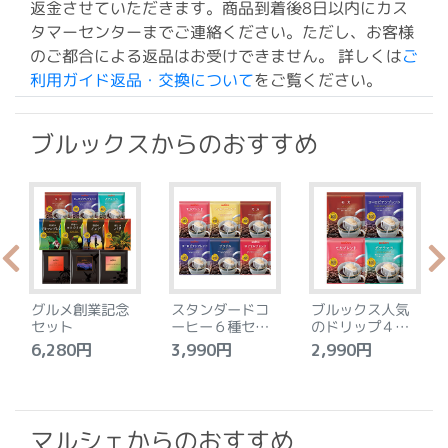
返金させていただきます。商品到着後8日以内にカス
タマーセンターまでご連絡ください。ただし、お客様
のご都合による返品はお受けできません。 詳しくは
ご
利用ガイド返品・交換について
をご覧ください。
ブルックスからのおすすめ
グルメ創業記念
スタンダードコ
ブルックス人気
セット
ーヒー６種セッ
のドリップ４種
ト
セット
6,280円
3,990円
2,990円
4
マルシェからのおすすめ